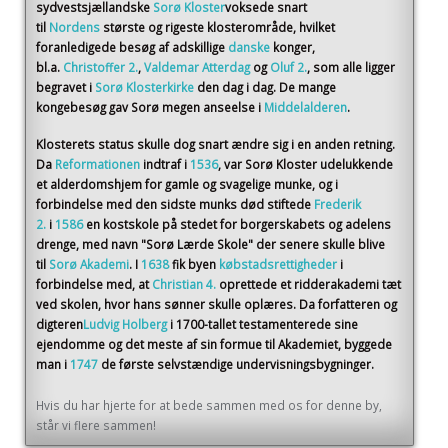
sydvestsjællandske
Sorø Kloster
voksede snart
til
Nordens
største og rigeste klosterområde, hvilket
foranledigede besøg af adskillige
danske
konger,
bl.a.
Christoffer 2.
,
Valdemar Atterdag
og
Oluf 2.
, som alle ligger
begravet i
Sorø Klosterkirke
den dag i dag. De mange
kongebesøg gav Sorø megen anseelse i
Middelalderen
.
Klosterets status skulle dog snart ændre sig i en anden retning.
Da
Reformationen
indtraf i
1536
, var Sorø Kloster udelukkende
et alderdomshjem for gamle og svagelige munke, og i
forbindelse med den sidste munks død stiftede
Frederik
2.
i
1586
en kostskole på stedet for borgerskabets og adelens
drenge, med navn "Sorø Lærde Skole" der senere skulle blive
til
Sorø Akademi
. I
1638
fik byen
købstadsrettigheder
i
forbindelse med, at
Christian 4.
oprettede et ridderakademi tæt
ved skolen, hvor hans sønner skulle oplæres. Da forfatteren og
digteren
Ludvig Holberg
i 1700-tallet testamenterede sine
ejendomme og det meste af sin formue til Akademiet, byggede
man i
1747
de første selvstændige undervisningsbygninger.
Hvis du har hjerte for at bede sammen med os for denne by,
står vi flere sammen!