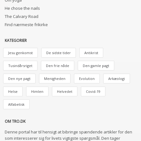
Om yoga
He chose the nails
The Calvary Road
Find nærmeste frikirke
KATEGORIER
Jesu genkomst
De sidste tider
Antikrist
Tusindårsriget
Den frie nåde
Den gamle pagt
Den nye pagt
Menigheden
Evolution
Arkæologi
Helse
Himlen
Helvedet
Covid-19
Alfabetisk
OM TRO.DK
Denne portal har til hensigt at bibringe spændende artikler for den
som interesserer sig for livets vigtigste spørgsmål. Den tager