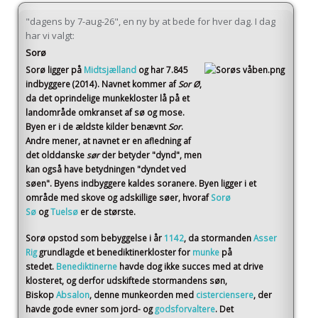
"dagens by 7-aug-26", en ny by at bede for hver dag. I dag
har vi valgt:
Sorø
Sorø
ligger på
Midtsjælland
og har 7.845
indbyggere (2014)
. Navnet kommer af
Sor Ø
,
da det oprindelige munkekloster lå på et
landområde omkranset af sø og mose.
Byen er i de ældste kilder benævnt
Sor
.
Andre mener, at navnet er en afledning af
det olddanske
sør
der betyder "dynd", men
kan også have betydningen "dyndet ved
søen". Byens indbyggere kaldes soranere. Byen ligger i et
område med skove og adskillige søer, hvoraf
Sorø
Sø
og
Tuelsø
er de største.
Sorø opstod som bebyggelse i år
1142
, da stormanden
Asser
Rig
grundlagde et benediktinerkloster for
munke
på
stedet.
Benediktinerne
havde dog ikke succes med at drive
klosteret, og derfor udskiftede stormandens søn,
Biskop
Absalon
, denne munkeorden med
cisterciensere
, der
havde gode evner som jord- og
godsforvaltere
. Det