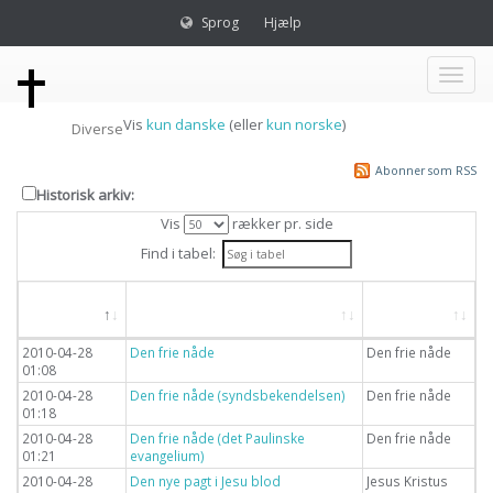
Sprog
Hjælp
Toggl
Vis
kun danske
(eller
kun norske
)
Diverse
naviga
Abonner som RSS
Historisk arkiv:
Vis
rækker pr. side
Find i tabel:
Dato
Overskrift
Emne
2010-04-28
Den frie nåde
Den frie nåde
01:08
2010-04-28
Den frie nåde (syndsbekendelsen)
Den frie nåde
01:18
2010-04-28
Den frie nåde (det Paulinske
Den frie nåde
01:21
evangelium)
2010-04-28
Den nye pagt i Jesu blod
Jesus Kristus