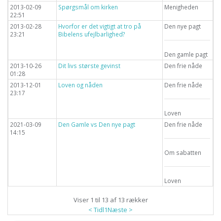
2013-02-09
Spørgsmål om kirken
Menigheden
22:51
2013-02-28
Hvorfor er det vigtigt at tro på
Den nye pagt
23:21
Bibelens ufejlbarlighed?
Den gamle pagt
2013-10-26
Dit livs største gevinst
Den frie nåde
01:28
2013-12-01
Loven og nåden
Den frie nåde
23:17
Loven
2021-03-09
Den Gamle vs Den nye pagt
Den frie nåde
14:15
Om sabatten
Loven
Viser 1 til 13 af 13 rækker
< Tidl
1
Næste >