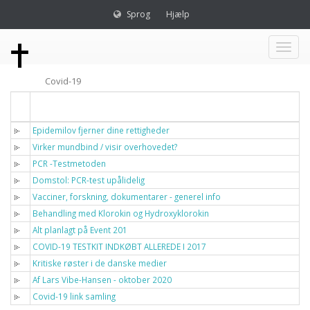
Sprog
Hjælp
Toggl
Covid-19
naviga
Titel
Epidemilov fjerner dine rettigheder
Virker mundbind / visir overhovedet?
PCR -Testmetoden
Domstol: PCR-test upålidelig
Vacciner, forskning, dokumentarer - generel info
Behandling med Klorokin og Hydroxyklorokin
Alt planlagt på Event 201
COVID-19 TESTKIT INDKØBT ALLEREDE I 2017
Kritiske røster i de danske medier
Af Lars Vibe-Hansen - oktober 2020
Covid-19 link samling