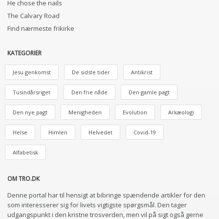
He chose the nails
The Calvary Road
Find nærmeste frikirke
KATEGORIER
Jesu genkomst
De sidste tider
Antikrist
Tusindårsriget
Den frie nåde
Den gamle pagt
Den nye pagt
Menigheden
Evolution
Arkæologi
Helse
Himlen
Helvedet
Covid-19
Alfabetisk
OM TRO.DK
Denne portal har til hensigt at bibringe spændende artikler for den
som interesserer sig for livets vigtigste spørgsmål. Den tager
udgangspunkt i den kristne trosverden, men vil på sigt også gerne